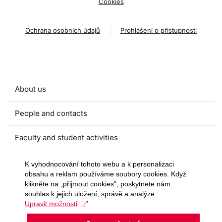
Cookies
Ochrana osobních údajů
Prohlášení o přístupnosti
About us
People and contacts
Faculty and student activities
Projects and strategic partnerships
K vyhodnocování tohoto webu a k personalizaci
obsahu a reklam používáme soubory cookies. Když
klikněte na „přijmout cookies", poskytnete nám
Documents
souhlas k jejich uložení, správě a analýze.
Upravit možnosti
European sustainable development week