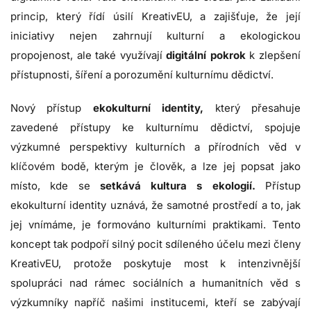
princip, který řídí úsilí KreativEU, a zajišťuje, že její
iniciativy nejen zahrnují kulturní a ekologickou
propojenost, ale také využívají
digitální pokrok
k zlepšení
přístupnosti, šíření a porozumění kulturnímu dědictví.
Nový přístup
ekokulturní identity,
který přesahuje
zavedené přístupy ke kulturnímu dědictví, spojuje
výzkumné perspektivy kulturních a přírodních věd v
klíčovém bodě, kterým je člověk, a lze jej popsat jako
místo, kde se
setkává kultura s ekologií.
Přístup
ekokulturní identity uznává, že samotné prostředí a to, jak
jej vnímáme, je formováno kulturními praktikami. Tento
koncept tak podpoří silný pocit sdíleného účelu mezi členy
KreativEU, protože poskytuje most k intenzivnější
spolupráci nad rámec sociálních a humanitních věd s
výzkumníky napříč našimi institucemi, kteří se zabývají