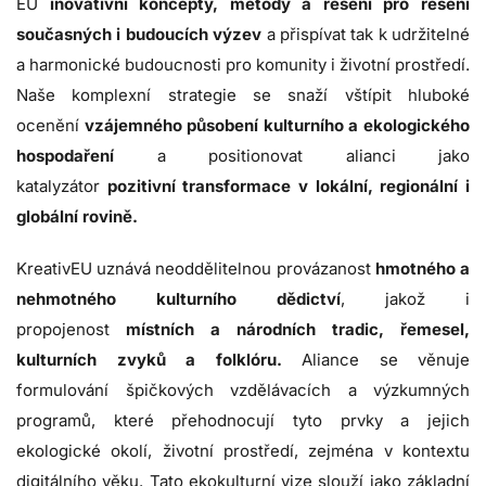
EU
inovativní koncepty, metody a řešení pro řešení
současných i budoucích výzev
a přispívat tak k udržitelné
a harmonické budoucnosti pro komunity i životní prostředí.
Naše komplexní strategie se snaží vštípit hluboké
ocenění
vzájemného působení kulturního a ekologického
hospodaření
a positionovat alianci jako
katalyzátor
pozitivní transformace v lokální, regionální i
globální rovině.
KreativEU uznává neoddělitelnou provázanost
hmotného a
nehmotného kulturního dědictví
, jakož i
propojenost
místních a národních tradic, řemesel,
kulturních zvyků a folklóru.
Aliance se věnuje
formulování špičkových vzdělávacích a výzkumných
programů, které přehodnocují tyto prvky a jejich
ekologické okolí, životní prostředí, zejména v kontextu
digitálního věku. Tato ekokulturní vize slouží jako základní