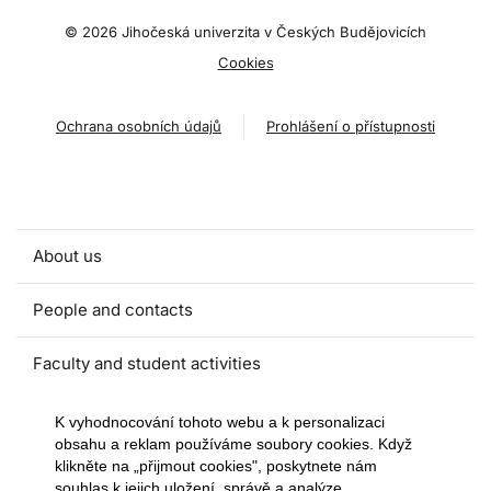
©
2026 Jihočeská univerzita v Českých Budějovicích
Cookies
Ochrana osobních údajů
Prohlášení o přístupnosti
About us
People and contacts
Faculty and student activities
Projects and strategic partnerships
K vyhodnocování tohoto webu a k personalizaci
obsahu a reklam používáme soubory cookies. Když
klikněte na „přijmout cookies", poskytnete nám
Documents
souhlas k jejich uložení, správě a analýze.