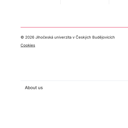
©
2026 Jihočeská univerzita v Českých Budějovicích
Cookies
About us
People and contacts
Faculty and student activities