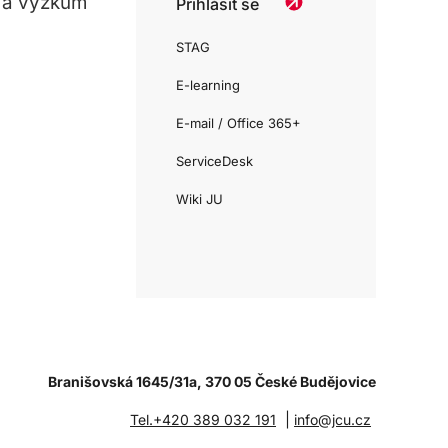
 a výzkum
Přihlásit se
STAG
E-learning
E-mail / Office 365+
ServiceDesk
Wiki JU
Branišovská 1645/31a, 370 05 České Budějovice
|
Tel.+420 389 032 191
info@jcu.cz