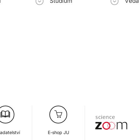
i
Studium
Věda
adatelství
E-shop JU