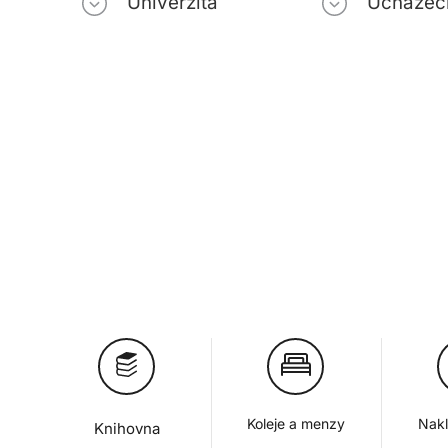
Univerzita
Uchazeč
Koleje a menzy
Nakl
Knihovna