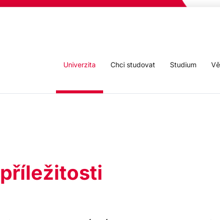
Univerzita
Chci studovat
Studium
Vě
říležitosti