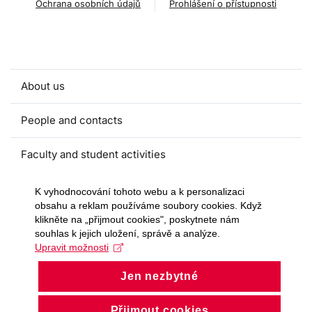
Ochrana osobních údajů
Prohlášení o přístupnosti
About us
People and contacts
Faculty and student activities
Projects and strategic partnerships
K vyhodnocování tohoto webu a k personalizaci
obsahu a reklam používáme soubory cookies. Když
klikněte na „přijmout cookies", poskytnete nám
Documents
souhlas k jejich uložení, správě a analýze.
Upravit možnosti
European sustainable development week
Jen nezbytné
Currently
Přijmout cookies