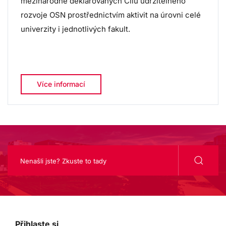
mezinárodně deklarovaných Cílů udržitelného
rozvoje OSN prostřednictvím aktivit na úrovni celé
univerzity i jednotlivých fakult.
Více informací
Přihlaste si