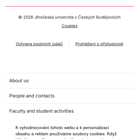
©
2026 Jihočeská univerzita v Českých Budějovicích
Cookies
Ochrana osobních údajů
Prohlášení o přístupnosti
About us
People and contacts
Faculty and student activities
Projects and strategic partnerships
K vyhodnocování tohoto webu a k personalizaci
obsahu a reklam používáme soubory cookies. Když