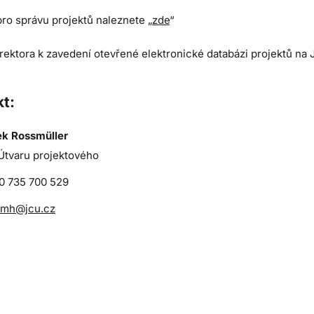
pro správu projektů naleznete „
zde
“
rektora k zavedení otevřené elektronické databázi projektů na 
t:
ek Rossmüller
Útvaru projektového
0 735 700 529
smh@jcu.cz