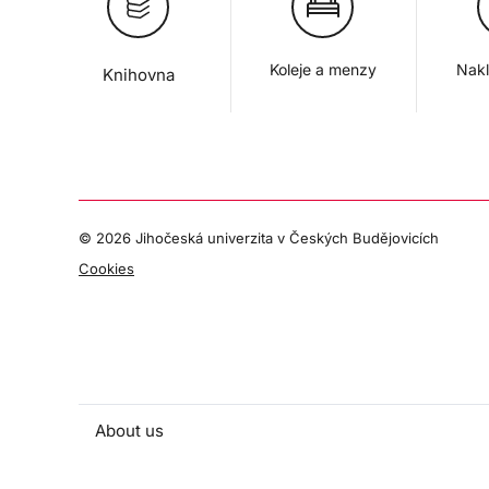
Koleje a menzy
Nakl
Knihovna
©
2026 Jihočeská univerzita v Českých Budějovicích
Cookies
About us
People and contacts