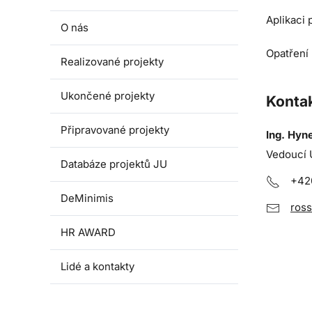
Aplikaci 
O nás
Opatření 
Realizované projekty
Ukončené projekty
Kontak
Připravované projekty
Ing. Hyn
Vedoucí 
Databáze projektů JU
+42
DeMinimis
ros
HR AWARD
Lidé a kontakty