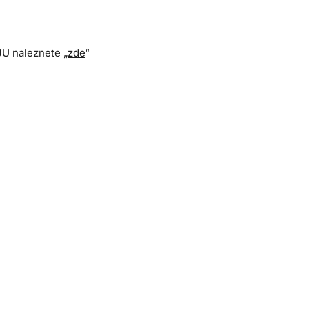
JU naleznete „
zde
“