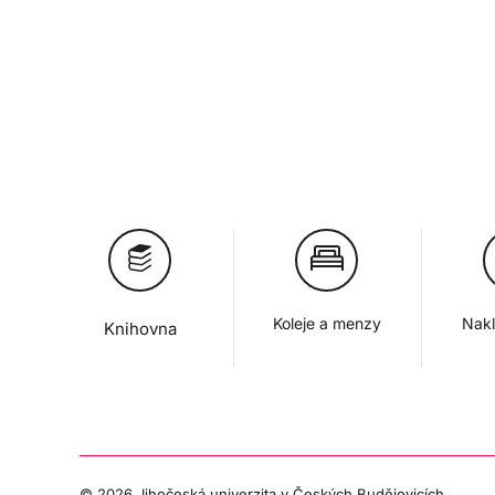
Koleje a menzy
Nakl
Knihovna
©
2026 Jihočeská univerzita v Českých Budějovicích