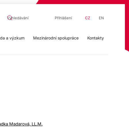
Přihlášení
CZ
EN
da a výzkum
Mezinárodní spolupráce
Kontakty
adka Madarová, LL.M.