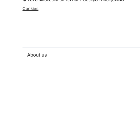
Cookies
About us
People and contacts
Faculty and student activities
Projects and strategic partnerships
Documents
European sustainable development week