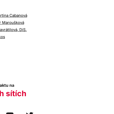
artina Cabanová
r Maroušková
avrátilová, DiS.
kos
aktu na
h sítích