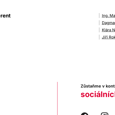
rent
Ing. M
Dagma
Klára N
Jiří Ro
Zůstaňme v kont
sociálníc