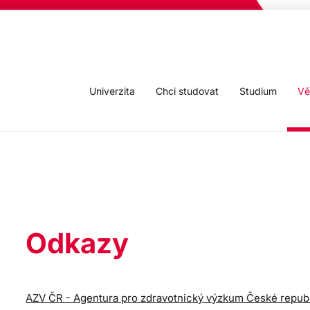
Univerzita
Chci studovat
Studium
Vě
Odkazy
AZV ČR - Agentura pro zdravotnický výzkum České repub