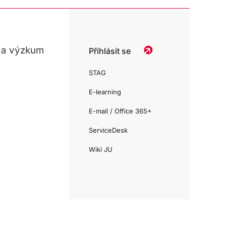
 a výzkum
Přihlásit se
STAG
E-learning
E-mail / Office 365+
ServiceDesk
Wiki JU