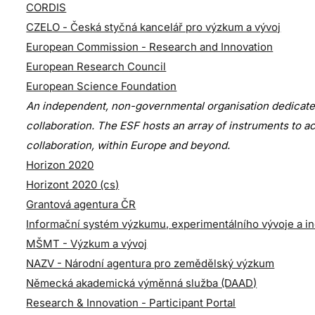
CORDIS
CZELO - Česká styčná kancelář pro výzkum a vývoj
European Commission - Research and Innovation
European Research Council
European Science Foundation
An independent, non-governmental organisation dedicate
collaboration. The ESF hosts an array of instruments to a
collaboration, within Europe and beyond.
Horizon 2020
Horizont 2020 (cs)
Grantová agentura ČR
Informační systém výzkumu, experimentálního vývoje a i
MŠMT - Výzkum a vývoj
NAZV - Národní agentura pro zemědělský výzkum
Německá akademická výměnná služba (DAAD)
Research & Innovation - Participant Portal