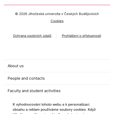
©
2026 Jihočeská univerzita v Českých Budějovicích
Cookies
Ochrana osobních údajů
Prohlášení o přístupnosti
About us
People and contacts
Faculty and student activities
Projects and strategic partnerships
K vyhodnocování tohoto webu a k personalizaci
obsahu a reklam používáme soubory cookies. Když