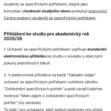
studenty se specifickými potřebami, stejně jako
konzultaci
vhodnosti studijního oboru
poskytují
pracovníci
Centra podpory studentů se specifickými potřebami
.
Přihlášení ke studiu pro akademický rok
2025/26
1. Uchazeč se specifickými potřebami vyplňuje
standardní
elektronickou přihlášku
ke studiu v souladu s obecnými
pokyny jednotlivých fakult.
2. V elektronické přihlášce na kartě "Základní údaje"
uchazeč se specifickými potřebami rozklikne záložku
"Zohlednění specifických potřeb" a poté označí/zašrtne
možnost "Mám zájem o zohlednění specifických
potřeb"
(viz obrázek).
To platí i pro uchazeče, kteří splňují podmínky pro přijetí