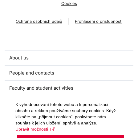
Cookies
Ochrana osobních údajů
Prohlášení o přístupnosti
About us
People and contacts
Faculty and student activities
Projects and strategic partnerships
K vyhodnocování tohoto webu a k personalizaci
obsahu a reklam používáme soubory cookies. Když
klikněte na „přijmout cookies", poskytnete nám
Documents
souhlas k jejich uložení, správě a analýze.
Upravit možnosti
European sustainable development week