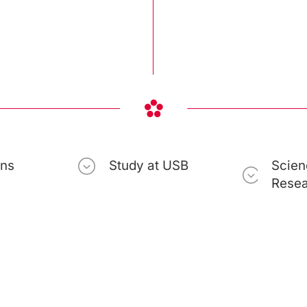
ons
Study at USB
Scien
Rese