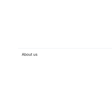
About us
People and contacts
Faculty and student activities
Projects and strategic partnerships
Documents