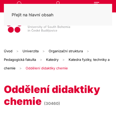
Přejít na hlavní obsah
Úvod
Univerzita
Organizační struktura
Pedagogická fakulta
Katedry
Katedra fyziky, techniky a
chemie
Oddělení didaktiky chemie
Oddělení didaktiky
chemie
(30460)