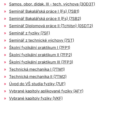
Samos. obor. didak. III - tech. výchova (3OD3T)
Seminář Bakalářská práce I (Fs) (7SB1)
Seminář Bakalářská práce II (Fs) (7SB2)
Seminář Diplomová práce II (TchVsn) (0SDT2)
Seminář z fyziky (7SF)
Seminář z technické výchovy (7ST)
Školní fyzikální praktikum I (7FP1)
Školní fyzikální praktikum II (7FP2)
Školní fyzikální praktikum III (7FP3)
Technická mechanika I (7TM1)
Technická mechanika II (7TM2)
Úvod do VŠ studia fyziky (7UF)
Vybrané kapitoly aplikované fyziky (AFY)
Vybrané kapitoly fyziky (VKF)