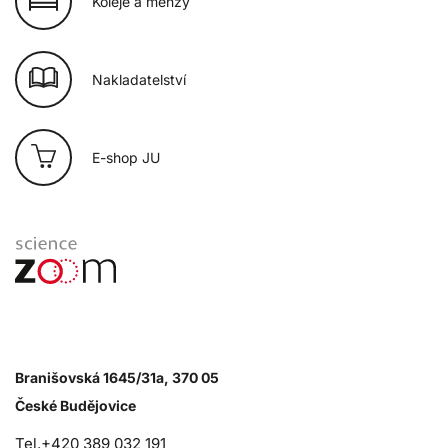
Koleje a menzy
Nakladatelství
E-shop JU
Branišovská 1645/31a, 370 05
České Budějovice
Tel.+420 389 032 191