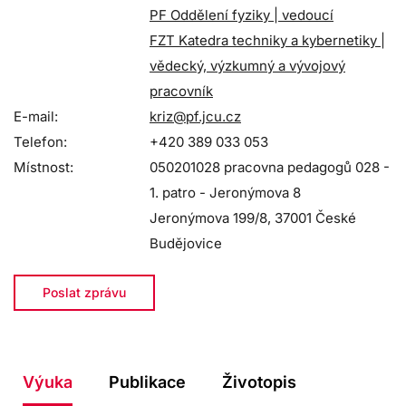
PF Oddělení fyziky | vedoucí
FZT Katedra techniky a kybernetiky |
vědecký, výzkumný a vývojový
pracovník
E-mail:
kriz@pf.jcu.cz
Telefon:
+420 389 033 053
Místnost:
050201028 pracovna pedagogů 028 -
1. patro - Jeronýmova 8
Jeronýmova 199/8, 37001 České
Budějovice
Poslat zprávu
Výuka
Publikace
Životopis