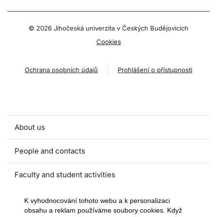
©
2026 Jihočeská univerzita v Českých Budějovicích
Cookies
Ochrana osobních údajů
Prohlášení o přístupnosti
About us
People and contacts
Faculty and student activities
Projects and strategic partnerships
K vyhodnocování tohoto webu a k personalizaci
obsahu a reklam používáme soubory cookies. Když