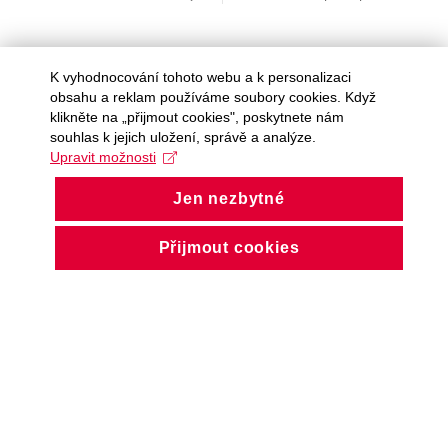
K vyhodnocování tohoto webu a k personalizaci
obsahu a reklam používáme soubory cookies. Když
About us
klikněte na „přijmout cookies", poskytnete nám
souhlas k jejich uložení, správě a analýze.
Upravit možnosti
People and contacts
Jen nezbytné
Faculty and student activities
Přijmout cookies
Projects and strategic partnerships
Documents
European sustainable development week
Currently