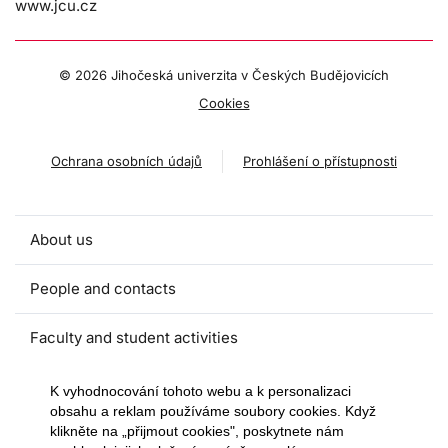
www.jcu.cz
©
2026 Jihočeská univerzita v Českých Budějovicích
Cookies
Ochrana osobních údajů
Prohlášení o přístupnosti
About us
People and contacts
Faculty and student activities
Projects and strategic partnerships
K vyhodnocování tohoto webu a k personalizaci
obsahu a reklam používáme soubory cookies. Když
klikněte na „přijmout cookies", poskytnete nám
Documents