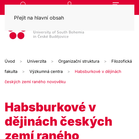
Přejít na hlavní obsah
Úvod
Univerzita
Organizační struktura
Filozofická
fakulta
Výzkumná centra
Habsburkové v dějinách
českých zemí raného novověku
Habsburkové v
dějinách českých
zemí raného