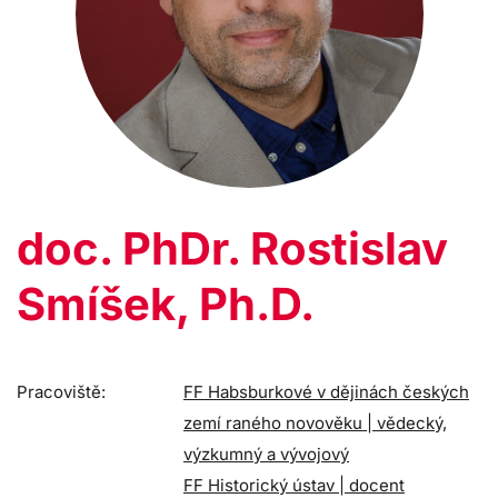
doc. PhDr. Rostislav
Smíšek, Ph.D.
Pracoviště:
FF Habsburkové v dějinách českých
zemí raného novověku | vědecký,
výzkumný a vývojový
FF Historický ústav | docent