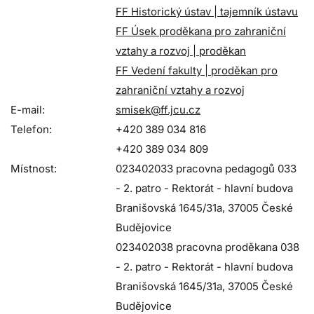
FF Historický ústav | tajemník ústavu
FF Úsek proděkana pro zahraniční
vztahy a rozvoj | proděkan
FF Vedení fakulty | proděkan pro
zahraniční vztahy a rozvoj
E-mail:
smisek@ff.jcu.cz
Telefon:
+420 389 034 816
+420 389 034 809
Místnost:
023402033 pracovna pedagogů 033
- 2. patro - Rektorát - hlavní budova
Branišovská 1645/31a, 37005 České
Budějovice
023402038 pracovna proděkana 038
- 2. patro - Rektorát - hlavní budova
Branišovská 1645/31a, 37005 České
Budějovice