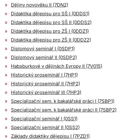
Dějiny novověku II (7DN2)
Didaktika dějepisu pro SŠ I (0DDS1)
Didaktika dějepisu pro SŠ II (0DDS2)
Didaktika dějepisu pro ZŠ I (0DDZ1)
Didaktika dějepisu pro ZŠ II (0DDZ2)
Diplomový seminář I (0SDP1)
Diplomový seminář II (0SDP2)
Habsburkové v dějinách Evropy II (7V015)
Historický proseminář I (7HP1)
Historický proseminář II (7HP2)
Historický proseminář III (7HP3)
Specializační sem. k bakalářské práci I (7SBP1)
Specializační sem. k bakalářské práci II (7SBP2)
Specializační seminář I (0SS1)
Specializační seminář II (0SS2)
Základy didaktiky dějepisu I (7PZD1)