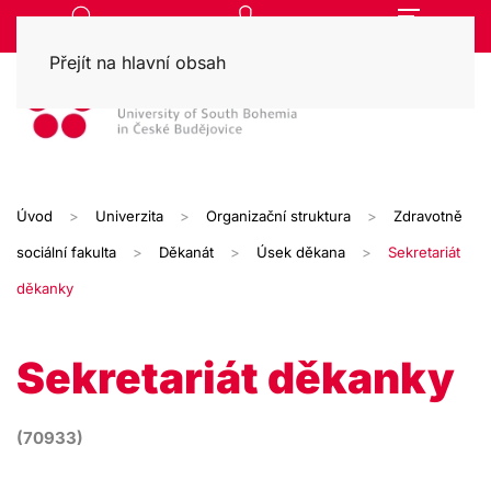
Přejít na hlavní obsah
Úvod
Univerzita
Organizační struktura
Zdravotně
sociální fakulta
Děkanát
Úsek děkana
Sekretariát
děkanky
Sekretariát děkanky
(70933)