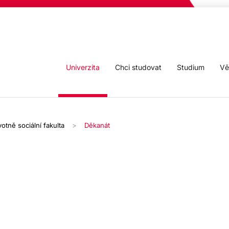
Univerzita
Chci studovat
Studium
Vě
otně sociální fakulta
Děkanát