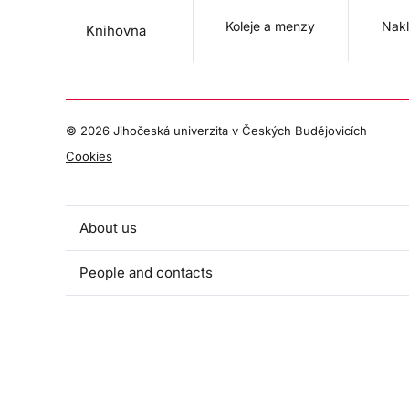
Koleje a menzy
Nakl
Knihovna
©
2026 Jihočeská univerzita v Českých Budějovicích
Cookies
About us
People and contacts
Faculty and student activities
Projects and strategic partnerships
Documents