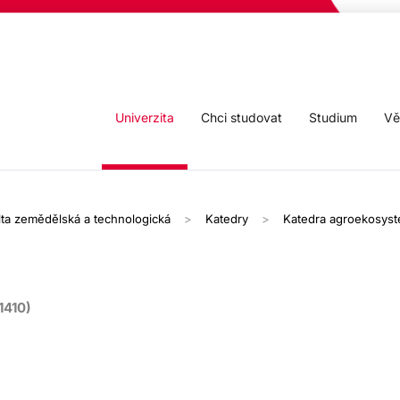
Univerzita
Chci studovat
Studium
Vě
lta zemědělská a technologická
Katedry
Katedra agroekosys
1410)