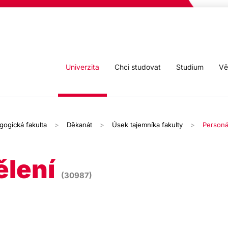
Univerzita
Chci studovat
Studium
Vě
gogická fakulta
Děkanát
Úsek tajemníka fakulty
Personá
ělení
(30987)