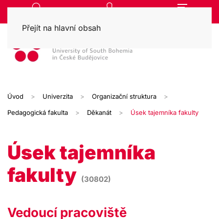
Přejít na hlavní obsah
Úvod
Univerzita
Organizační struktura
Pedagogická fakulta
Děkanát
Úsek tajemníka fakulty
Úsek tajemníka
fakulty
(30802)
Vedoucí pracoviště