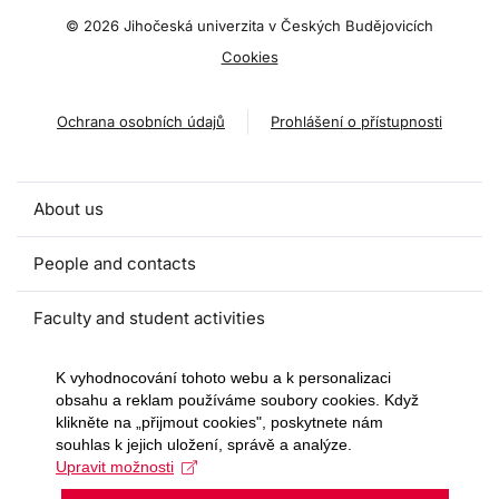
©
2026 Jihočeská univerzita v Českých Budějovicích
Cookies
Ochrana osobních údajů
Prohlášení o přístupnosti
About us
People and contacts
Faculty and student activities
Projects and strategic partnerships
K vyhodnocování tohoto webu a k personalizaci
obsahu a reklam používáme soubory cookies. Když
klikněte na „přijmout cookies", poskytnete nám
Documents
souhlas k jejich uložení, správě a analýze.
Upravit možnosti
European sustainable development week