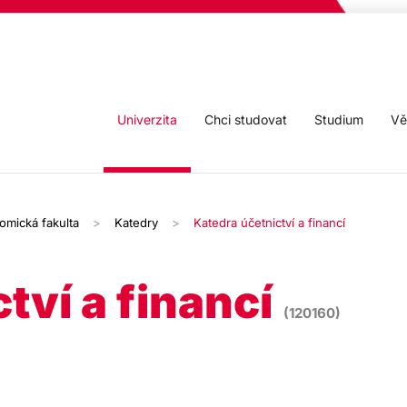
Univerzita
Chci studovat
Studium
Vě
omická fakulta
Katedry
Katedra účetnictví a financí
tví a financí
(120160)