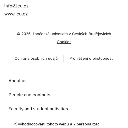
info@jcu.cz
www.jcu.cz
©
2026 Jihočeská univerzita v Českých Budějovicích
Cookies
Ochrana osobních údajů
Prohlášení o přístupnosti
About us
People and contacts
Faculty and student activities
Projects and strategic partnerships
K vyhodnocování tohoto webu a k personalizaci