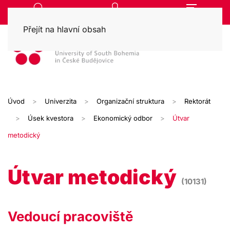
Přejít na hlavní obsah
Úvod
Univerzita
Organizační struktura
Rektorát
Úsek kvestora
Ekonomický odbor
Útvar
metodický
Útvar metodický
(10131)
Vedoucí pracoviště