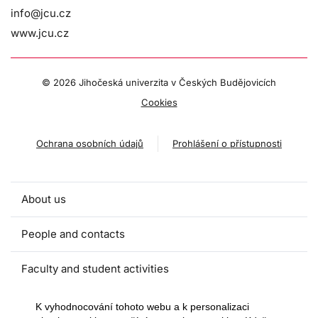
info@jcu.cz
www.jcu.cz
©
2026 Jihočeská univerzita v Českých Budějovicích
Cookies
Ochrana osobních údajů
Prohlášení o přístupnosti
About us
People and contacts
Faculty and student activities
Projects and strategic partnerships
K vyhodnocování tohoto webu a k personalizaci