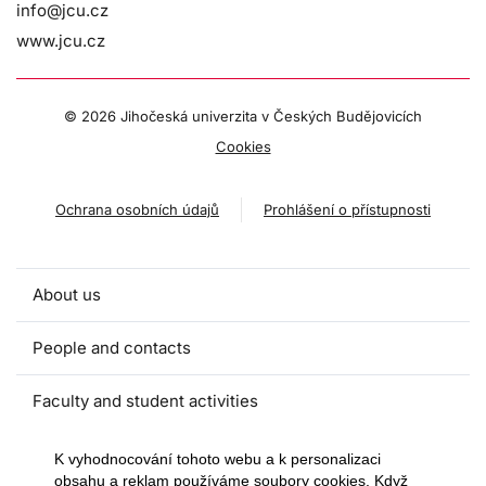
info@jcu.cz
www.jcu.cz
©
2026 Jihočeská univerzita v Českých Budějovicích
Cookies
Ochrana osobních údajů
Prohlášení o přístupnosti
About us
People and contacts
Faculty and student activities
Projects and strategic partnerships
K vyhodnocování tohoto webu a k personalizaci
obsahu a reklam používáme soubory cookies. Když