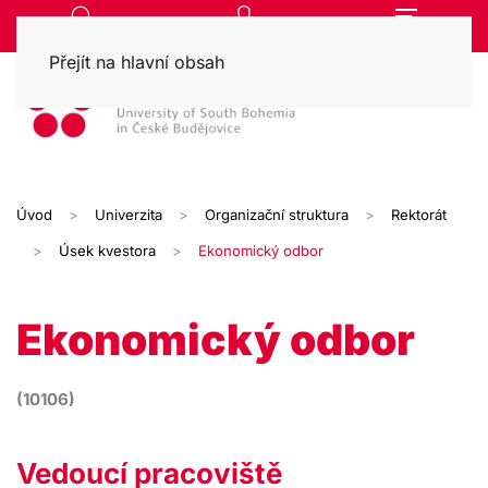
Přejít na hlavní obsah
Úvod
Univerzita
Organizační struktura
Rektorát
Úsek kvestora
Ekonomický odbor
Ekonomický odbor
(10106)
Vedoucí pracoviště