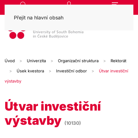
Přejít na hlavní obsah
Úvod
Univerzita
Organizační struktura
Rektorát
Úsek kvestora
Investiční odbor
Útvar investiční
výstavby
Útvar investiční
výstavby
(10130)