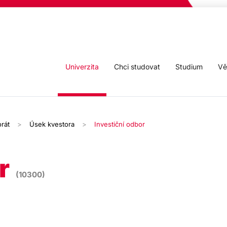
Univerzita
Chci studovat
Studium
Vě
rát
Úsek kvestora
Investiční odbor
r
(10300)