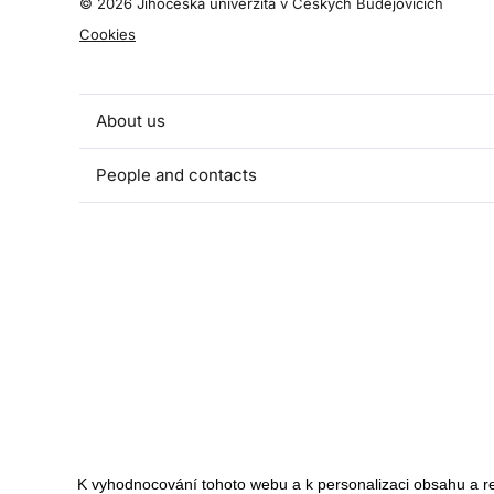
©
2026 Jihočeská univerzita v Českých Budějovicích
Cookies
About us
People and contacts
Faculty and student activities
Projects and strategic partnerships
Documents
European sustainable development week
Currently
K vyhodnocování tohoto webu a k personalizaci obsahu a r