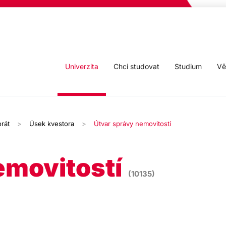
Univerzita
Chci studovat
Studium
Vě
rát
Úsek kvestora
Útvar správy nemovitostí
emovitostí
(10135)