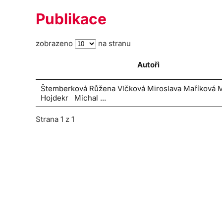
Publikace
zobrazeno
na stranu
Autoři
Štemberková Růžena Vlčková Miroslava Maříková Mo
Hojdekr Michal ...
Strana 1 z 1