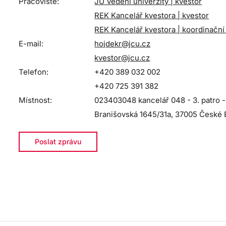
Pracoviště:
JU Vedení univerzity | kvestor
REK Kancelář kvestora | kvestor
REK Kancelář kvestora | koordinační
E-mail:
hojdekr@jcu.cz
kvestor@jcu.cz
Telefon:
+420 389 032 002
+420 725 391 382
Místnost:
023403048 kancelář 048 - 3. patro -
Branišovská 1645/31a, 37005 České 
Poslat zprávu