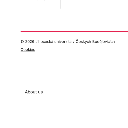
©
2026 Jihočeská univerzita v Českých Budějovicích
Cookies
About us
People and contacts
Faculty and student activities