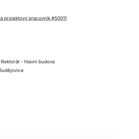
 a projektový pracovník #50011
 Rektorát - hlavní budova
Budějovice