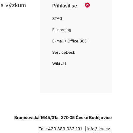
 a výzkum
Přihlásit se
STAG
E-learning
E-mail / Office 365+
ServiceDesk
Wiki JU
Branišovská 1645/31a, 370 05 České Budějovice
|
Tel.+420 389 032 191
info@jcu.cz