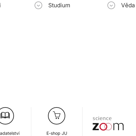
i
Studium
Věda
adatelství
E-shop JU