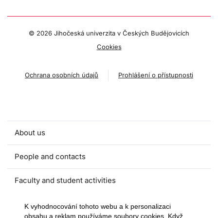
©
2026 Jihočeská univerzita v Českých Budějovicích
Cookies
Ochrana osobních údajů
Prohlášení o přístupnosti
About us
People and contacts
Faculty and student activities
Projects and strategic partnerships
K vyhodnocování tohoto webu a k personalizaci
obsahu a reklam používáme soubory cookies. Když