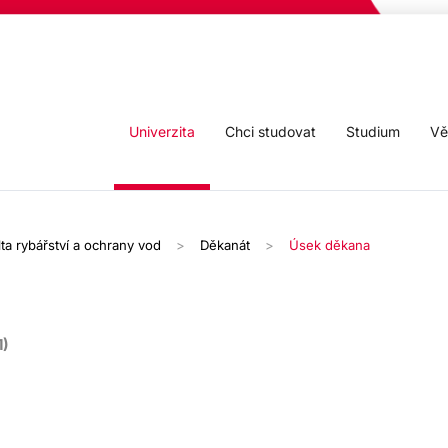
Univerzita
Chci studovat
Studium
Vě
ta rybářství a ochrany vod
Děkanát
Úsek děkana
1)