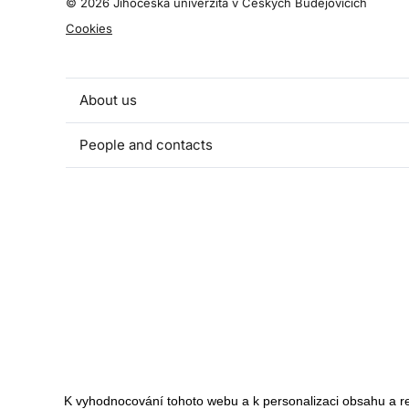
©
2026 Jihočeská univerzita v Českých Budějovicích
Cookies
About us
People and contacts
Faculty and student activities
Projects and strategic partnerships
Documents
European sustainable development week
Currently
K vyhodnocování tohoto webu a k personalizaci obsahu a r