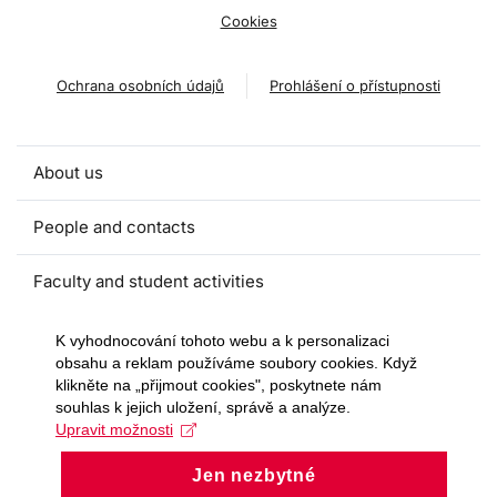
Cookies
Ochrana osobních údajů
Prohlášení o přístupnosti
About us
People and contacts
Faculty and student activities
Projects and strategic partnerships
K vyhodnocování tohoto webu a k personalizaci
obsahu a reklam používáme soubory cookies. Když
klikněte na „přijmout cookies", poskytnete nám
Documents
souhlas k jejich uložení, správě a analýze.
Upravit možnosti
European sustainable development week
Jen nezbytné