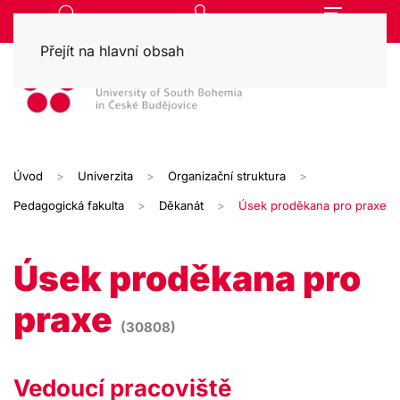
Přejít na hlavní obsah
Úvod
Univerzita
Organizační struktura
Pedagogická fakulta
Děkanát
Úsek proděkana pro praxe
Úsek proděkana pro
praxe
(30808)
Vedoucí pracoviště