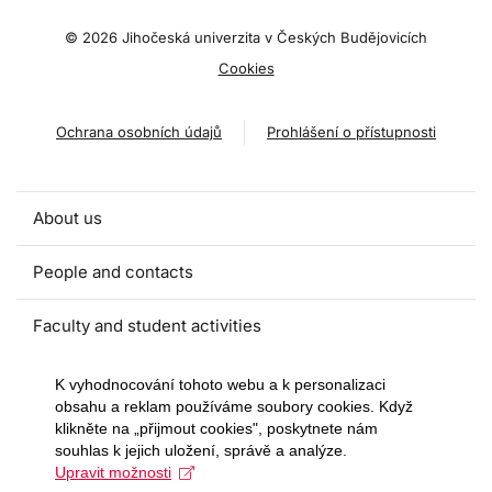
©
2026 Jihočeská univerzita v Českých Budějovicích
Cookies
Ochrana osobních údajů
Prohlášení o přístupnosti
About us
People and contacts
Faculty and student activities
Projects and strategic partnerships
K vyhodnocování tohoto webu a k personalizaci
obsahu a reklam používáme soubory cookies. Když
klikněte na „přijmout cookies", poskytnete nám
Documents
souhlas k jejich uložení, správě a analýze.
Upravit možnosti
European sustainable development week