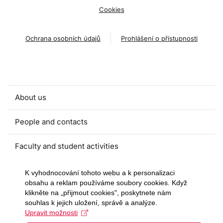
Cookies
Ochrana osobních údajů
Prohlášení o přístupnosti
About us
People and contacts
Faculty and student activities
Projects and strategic partnerships
K vyhodnocování tohoto webu a k personalizaci
obsahu a reklam používáme soubory cookies. Když
klikněte na „přijmout cookies", poskytnete nám
Documents
souhlas k jejich uložení, správě a analýze.
Upravit možnosti
European sustainable development week