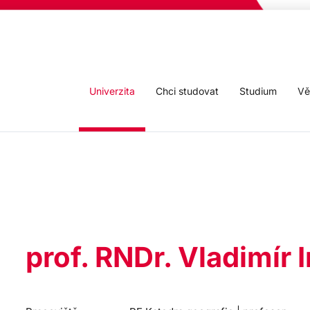
Univerzita
Chci studovat
Studium
Vě
prof. RNDr. Vladimír I