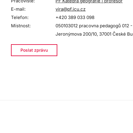
Pracoviště:
PF Katedra geografie | profesor
E-mail:
vira@pf.jcu.cz
Telefon:
+420 389 033 098
Místnost:
050103012 pracovna pedagogů 012 - 
Jeronýmova 200/10, 37001 České Bu
Poslat zprávu