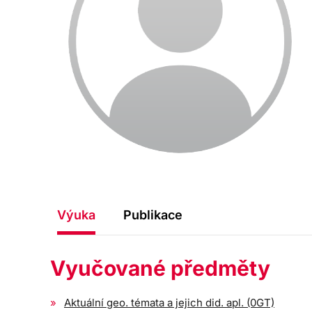
Výuka
Publikace
Vyučované předměty
Aktuální geo. témata a jejich did. apl. (0GT)