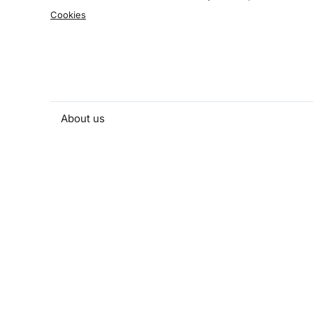
Cookies
About us
People and contacts
Faculty and student activities
Projects and strategic partnerships
Documents
European sustainable development week