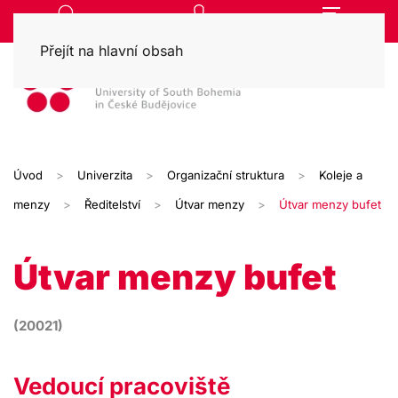
Přejít na hlavní obsah
Úvod
Univerzita
Organizační struktura
Koleje a
menzy
Ředitelství
Útvar menzy
Útvar menzy bufet
Útvar menzy bufet
(20021)
Vedoucí pracoviště