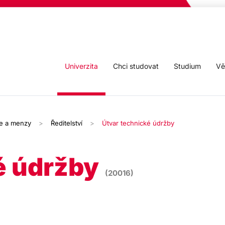
Univerzita
Chci studovat
Studium
Vě
je a menzy
Ředitelství
Útvar technické údržby
é údržby
(20016)