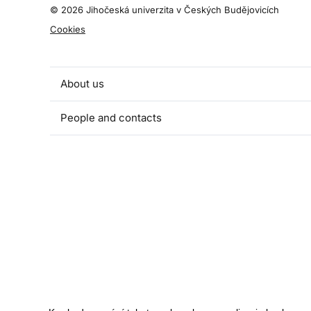
©
2026 Jihočeská univerzita v Českých Budějovicích
Cookies
About us
People and contacts
Faculty and student activities
Projects and strategic partnerships
Documents
European sustainable development week
Currently