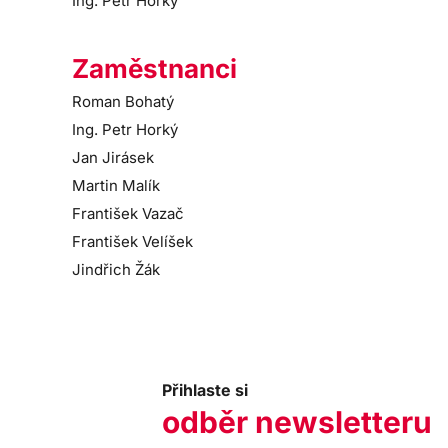
Ing. Petr Horký
Zaměstnanci
Roman Bohatý
Ing. Petr Horký
Jan Jirásek
Martin Malík
František Vazač
František Velíšek
Jindřich Žák
Přihlaste si
odběr newsletteru