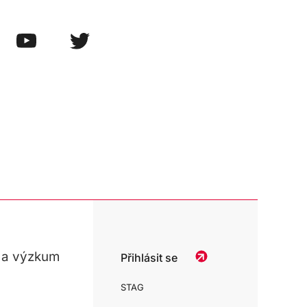
 a výzkum
Přihlásit se
STAG