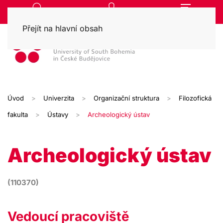
Přejít na hlavní obsah
Úvod
Univerzita
Organizační struktura
Filozofická
fakulta
Ústavy
Archeologický ústav
Archeologický ústav
(110370)
Vedoucí pracoviště