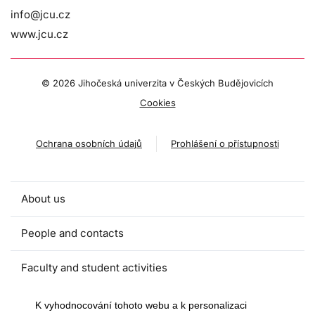
info@jcu.cz
www.jcu.cz
©
2026 Jihočeská univerzita v Českých Budějovicích
Cookies
Ochrana osobních údajů
Prohlášení o přístupnosti
About us
People and contacts
Faculty and student activities
Projects and strategic partnerships
K vyhodnocování tohoto webu a k personalizaci