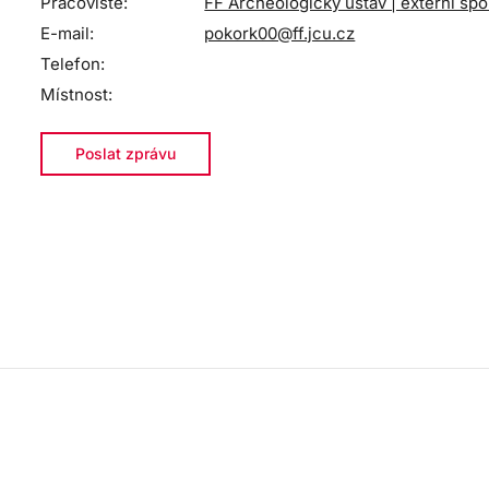
Pracoviště:
FF Archeologický ústav | externí sp
E-mail:
pokork00@ff.jcu.cz
Telefon:
Místnost:
Poslat zprávu