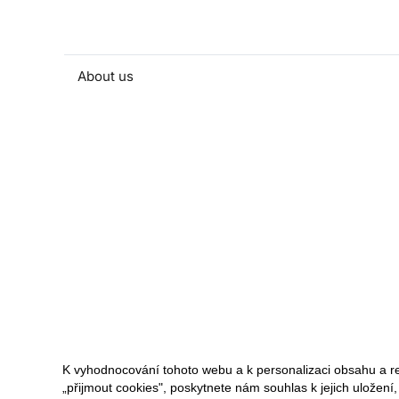
About us
People and contacts
Faculty and student activities
Projects and strategic partnerships
Documents
European sustainable development week
Currently
K vyhodnocování tohoto webu a k personalizaci obsahu a r
„přijmout cookies", poskytnete nám souhlas k jejich uložení