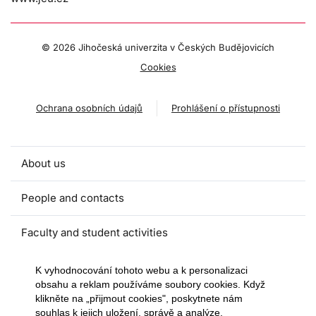
©
2026 Jihočeská univerzita v Českých Budějovicích
Cookies
Ochrana osobních údajů
Prohlášení o přístupnosti
About us
People and contacts
Faculty and student activities
Projects and strategic partnerships
K vyhodnocování tohoto webu a k personalizaci
obsahu a reklam používáme soubory cookies. Když
klikněte na „přijmout cookies", poskytnete nám
Documents
souhlas k jejich uložení, správě a analýze.