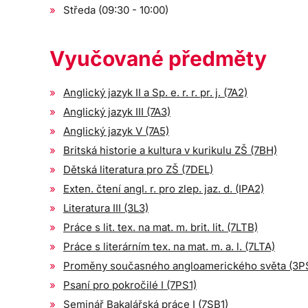
Středa (09:30 - 10:00)
Vyučované předměty
Anglický jazyk II a Sp. e. r. r. pr. j. (7A2)
Anglický jazyk III (7A3)
Anglický jazyk V (7A5)
Britská historie a kultura v kurikulu ZŠ (7BH)
Dětská literatura pro ZŠ (7DEL)
Exten. čtení angl. r. pro zlep. jaz. d. (IPA2)
Literatura III (3L3)
Práce s lit. tex. na mat. m. brit. lit. (7LTB)
Práce s literárním tex. na mat. m. a. l. (7LTA)
Proměny současného angloamerického světa (3P
Psaní pro pokročilé I (7PS1)
Seminář Bakalářská práce I (7SB1)