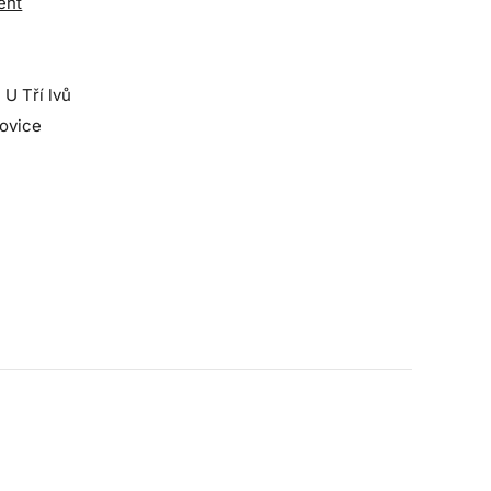
ent
 U Tří lvů
jovice