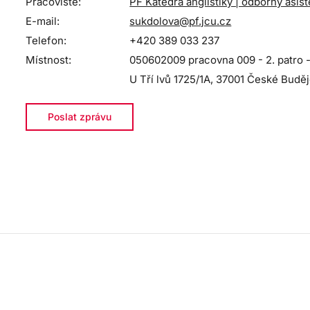
Pracoviště:
PF Katedra anglistiky | odborný asist
E-mail:
sukdolova@pf.jcu.cz
Telefon:
+420 389 033 237
Místnost:
050602009 pracovna 009 - 2. patro -
U Tří lvů 1725/1A, 37001 České Budě
Poslat zprávu