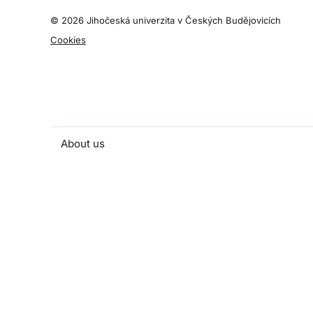
©
2026 Jihočeská univerzita v Českých Budějovicích
Cookies
About us
People and contacts
Faculty and student activities
Projects and strategic partnerships
Documents