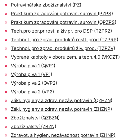
Potravinářské zbožíznalství (PZ)
Praktikum zpracování potravin. surovin (PZPS)
Praktikum zpracování potravin. surovin (QPZPS)
Tech.pro zpr.pr.rost. a živ.pr. pro DSP (TZPRZ)
Technol. pro zprac. produktů rostl. prod (TZPRP)
Technol. pro zprac. produktů živ. prod. (TZPZV)
Vybrané kapitoly v oboru zem. a tech.4.0 (VKOZT)
Výroba piva 1 (QVP1)
Výroba piva 1 (VP1)
Výroba piva 2 (QVP2)
Výroba piva 2 (VP2)
Zákl. hygieny a zdrav. nezáv. potravin (QZHZN)
Zákl. hygieny a zdrav. nezáv. potravin (ZHZNP)
Zbožíznalství (QZBZN)
Zbožíznalství (ZBZN)
Zdravot. a hygien. nezávadnost potravin (ZHNP)