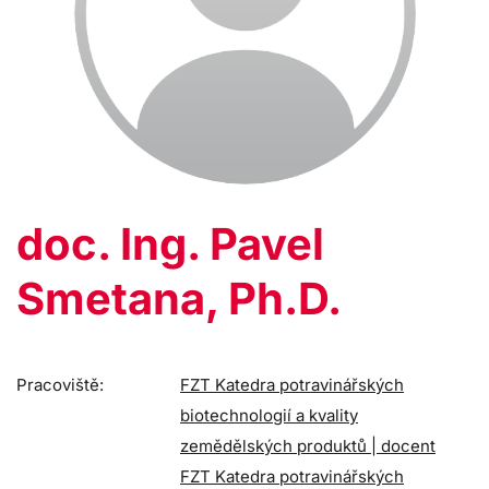
doc. Ing. Pavel
Smetana, Ph.D.
Pracoviště:
FZT Katedra potravinářských
biotechnologií a kvality
zemědělských produktů | docent
FZT Katedra potravinářských