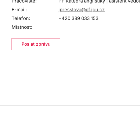
Pracoviště:
PF Katedra anglistiky | asistent ved
E-mail:
jpresslova@pf.jcu.cz
Telefon:
+420 389 033 153
Místnost:
Poslat zprávu