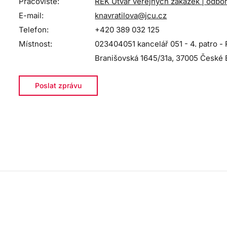
Pracoviště:
REK Útvar veřejných zakázek | odbor
E-mail:
knavratilova@jcu.cz
Telefon:
+420 389 032 125
Místnost:
023404051 kancelář 051 - 4. patro - 
Branišovská 1645/31a, 37005 České 
Poslat zprávu