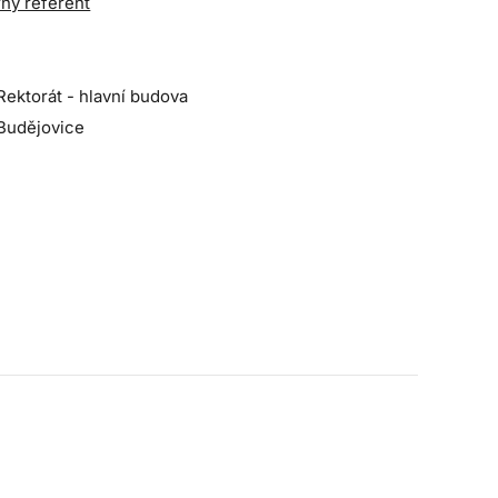
ný referent
Rektorát - hlavní budova
Budějovice