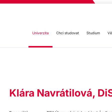
Univerzita
Chci studovat
Studium
Vě
Klára Navrátilová, Di