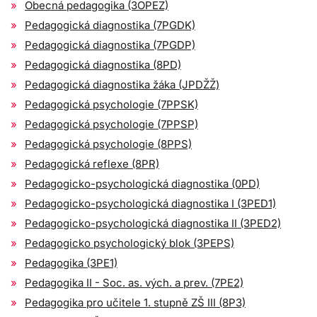
Obecná pedagogika (3OPEZ)
Pedagogická diagnostika (7PGDK)
Pedagogická diagnostika (7PGDP)
Pedagogická diagnostika (8PD)
Pedagogická diagnostika žáka (JPDŽŽ)
Pedagogická psychologie (7PPSK)
Pedagogická psychologie (7PPSP)
Pedagogická psychologie (8PPS)
Pedagogická reflexe (8PR)
Pedagogicko-psychologická diagnostika (0PD)
Pedagogicko-psychologická diagnostika I (3PED1)
Pedagogicko-psychologická diagnostika II (3PED2)
Pedagogicko psychologický blok (3PEPS)
Pedagogika (3PE1)
Pedagogika II - Soc. as. vých. a prev. (7PE2)
Pedagogika pro učitele 1. stupně ZŠ III (8P3)