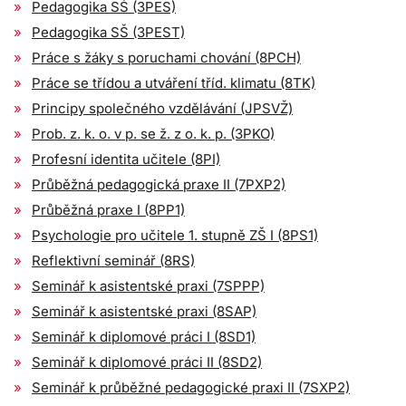
Pedagogika SŠ (3PES)
Pedagogika SŠ (3PEST)
Práce s žáky s poruchami chování (8PCH)
Práce se třídou a utváření tříd. klimatu (8TK)
Principy společného vzdělávání (JPSVŽ)
Prob. z. k. o. v p. se ž. z o. k. p. (3PKO)
Profesní identita učitele (8PI)
Průběžná pedagogická praxe II (7PXP2)
Průběžná praxe I (8PP1)
Psychologie pro učitele 1. stupně ZŠ I (8PS1)
Reflektivní seminář (8RS)
Seminář k asistentské praxi (7SPPP)
Seminář k asistentské praxi (8SAP)
Seminář k diplomové práci I (8SD1)
Seminář k diplomové práci II (8SD2)
Seminář k průběžné pedagogické praxi II (7SXP2)