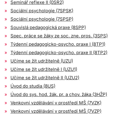
Seminář reflexe II (0SR2)
Sociální psychologie (7SPSK)
Sociální psychologie (7SPSP)
Souvislá pedagogická praxe (8SPP)
Spec. práce se žáky ze soc. zne. pros. (3SPS)
Týdenní pedagogicko-psycho. praxe I (8TP1)
Týdenní pedagogicko-psycho. praxe II (8TP2)
Učíme se žít udržitelně (UZU)
Učíme se žít udržitelně I (UZU1)
Učíme se žít udržitelně II (UZU2)
Úvod do studia (8US)
Úvod do sys. hod. žák. pr. a chov. žáka (3HŽP)
Venkovní vzdělávání v prostředí MŠ (7VZK)
Venkovní vzdělávání v prostředí MŠ (7VZP)