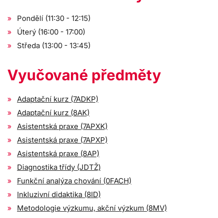
Pondělí (11:30 - 12:15)
Úterý (16:00 - 17:00)
Středa (13:00 - 13:45)
Vyučované předměty
Adaptační kurz (7ADKP)
Adaptační kurz (8AK)
Asistentská praxe (7APXK)
Asistentská praxe (7APXP)
Asistentská praxe (8AP)
Diagnostika třídy (JDTŽ)
Funkční analýza chování (0FACH)
Inkluzivní didaktika (8ID)
Metodologie výzkumu, akční výzkum (8MV)