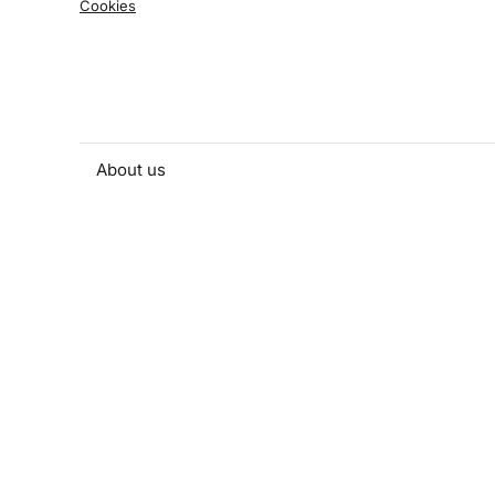
Cookies
About us
People and contacts
Faculty and student activities
Projects and strategic partnerships
Documents
European sustainable development week
Currently