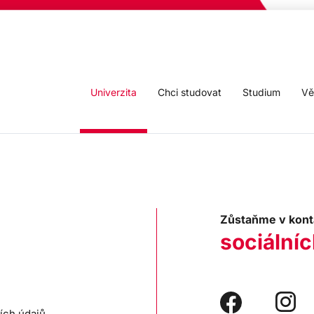
Univerzita
Chci studovat
Studium
Vě
Zůstaňme v kont
sociálníc
ích údajů