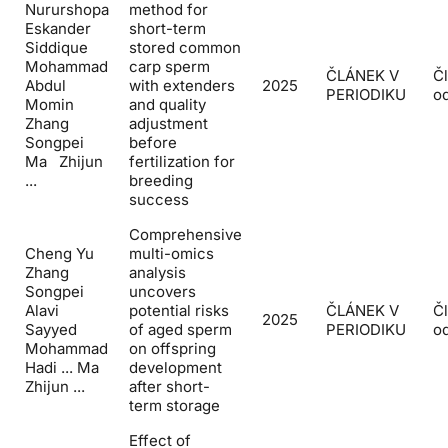
Nururshopa
method for
Eskander
short-term
Siddique
stored common
Mohammad
carp sperm
ČLÁNEK V
Č
Abdul
with extenders
2025
PERIODIKU
o
Momin
and quality
Zhang
adjustment
Songpei
before
Ma Zhijun
fertilization for
...
breeding
success
Comprehensive
Cheng Yu
multi-omics
Zhang
analysis
Songpei
uncovers
Alavi
potential risks
ČLÁNEK V
Č
2025
Sayyed
of aged sperm
PERIODIKU
o
Mohammad
on offspring
Hadi ... Ma
development
Zhijun ...
after short-
term storage
Effect of