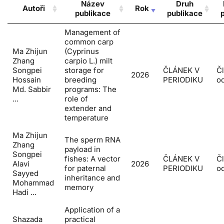
Název
Druh
Autoři
Rok
publikace
publikace
Management of
common carp
Ma Zhijun
(Cyprinus
Zhang
carpio L.) milt
Songpei
storage for
ČLÁNEK V
Č
2026
Hossain
breeding
PERIODIKU
o
Md. Sabbir
programs: The
...
role of
extender and
temperature
Ma Zhijun
The sperm RNA
Zhang
payload in
Songpei
fishes: A vector
ČLÁNEK V
Č
Alavi
2026
for paternal
PERIODIKU
o
Sayyed
inheritance and
Mohammad
memory
Hadi ...
Application of a
Shazada
practical