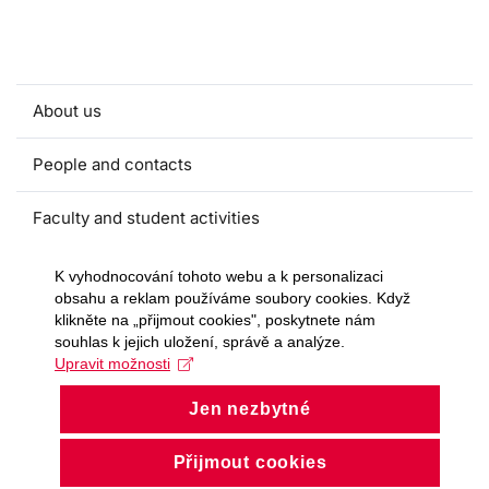
About us
People and contacts
Faculty and student activities
Projects and strategic partnerships
K vyhodnocování tohoto webu a k personalizaci
obsahu a reklam používáme soubory cookies. Když
klikněte na „přijmout cookies", poskytnete nám
Documents
souhlas k jejich uložení, správě a analýze.
Upravit možnosti
European sustainable development week
Jen nezbytné
Currently
Přijmout cookies