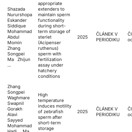
appropriate
Shazada
extenders to
Nururshopa
maintain sperm
Eskander
functionality
Siddique
during short-
Mohammad
term storage of
ČLÁNEK V
Č
Abdul
sterlet
2025
PERIODIKU
o
Momin
(Acipenser
Zhang
ruthenus)
Songpei
sperm with
Ma Zhijun
fertilization
...
assay under
hatchery
conditions
Zhang
Songpei
High
Waghmare
temperature
Swapnil
induces motility
Gorakh
ČLÁNEK V
Č
of zebrafish
2025
Alavi
PERIODIKU
o
sperm after
Sayyed
short-term
Mohammad
storage
Hadi ... Ma